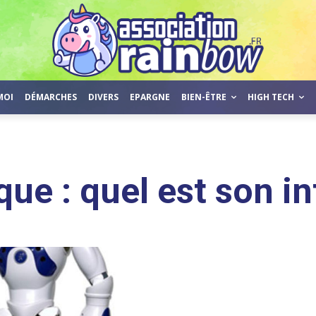
MOI
DÉMARCHES
DIVERS
EPARGNE
BIEN-ÊTRE
HIGH TECH
e : quel est son in