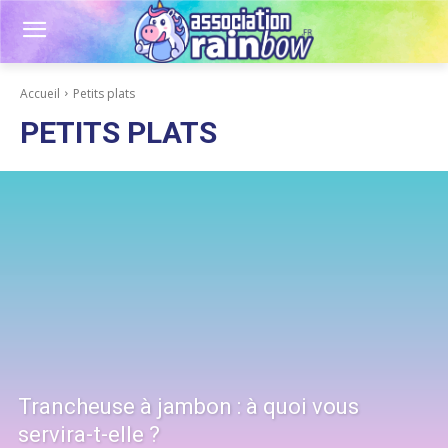
Accueil
Petits plats
PETITS PLATS
Trancheuse à jambon : à quoi vous
servira-t-elle ?