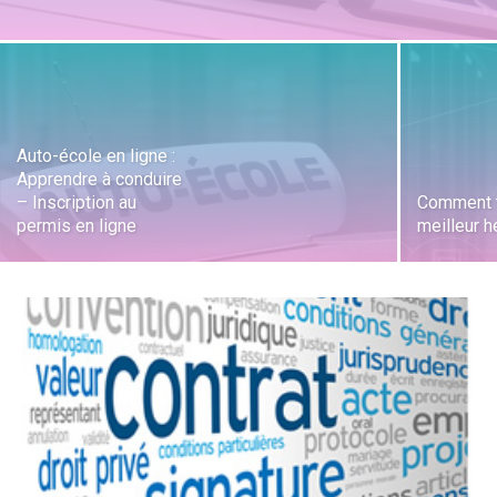
Auto-école en ligne :
Apprendre à conduire
– Inscription au
Comment t
permis en ligne
meilleur h