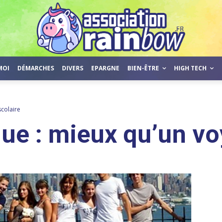
MOI
DÉMARCHES
DIVERS
EPARGNE
BIEN-ÊTRE
HIGH TECH
scolaire
que : mieux qu’un vo