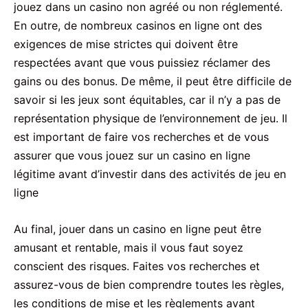
jouez dans un casino non agréé ou non réglementé.
En outre, de nombreux casinos en ligne ont des
exigences de mise strictes qui doivent être
respectées avant que vous puissiez réclamer des
gains ou des bonus. De même, il peut être difficile de
savoir si les jeux sont équitables, car il n’y a pas de
représentation physique de l’environnement de jeu. Il
est important de faire vos recherches et de vous
assurer que vous jouez sur un casino en ligne
légitime avant d’investir dans des activités de jeu en
ligne
Au final, jouer dans un casino en ligne peut être
amusant et rentable, mais il vous faut soyez
conscient des risques. Faites vos recherches et
assurez-vous de bien comprendre toutes les règles,
les conditions de mise et les règlements avant