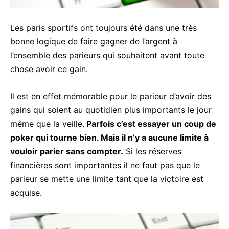
Les paris sportifs ont toujours été dans une très
bonne logique de faire gagner de l’argent à
l’ensemble des parieurs qui souhaitent avant toute
chose avoir ce gain.
Il est en effet mémorable pour le parieur d’avoir des
gains qui soient au quotidien plus importants le jour
même que la veille.
Parfois c’est essayer un coup de
poker qui tourne bien. Mais il n’y a aucune limite à
vouloir parier sans compter.
Si les réserves
financières sont importantes il ne faut pas que le
parieur se mette une limite tant que la victoire est
acquise.