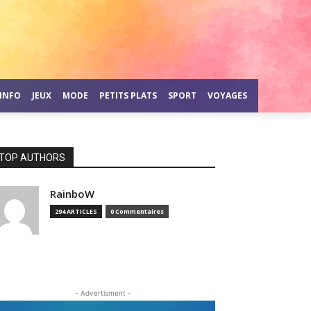
INFO
JEUX
MODE
PETITS PLATS
SPORT
VOYAGES
TOP AUTHORS
RainboW
294 ARTICLES
0 Commentaires
- Advertisment -