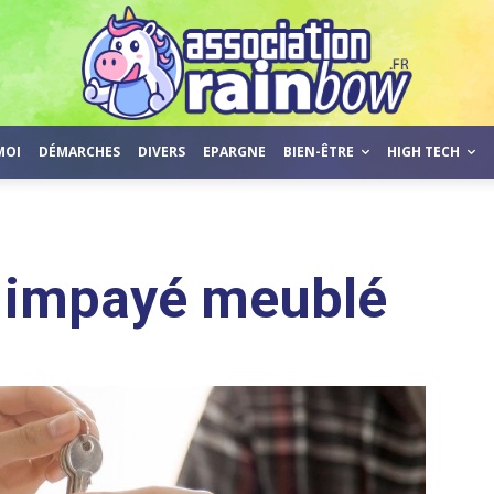
MOI
DÉMARCHES
DIVERS
EPARGNE
BIEN-ÊTRE
HIGH TECH
r impayé meublé